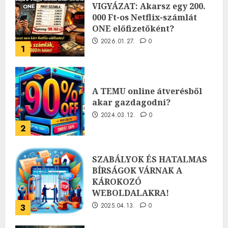
VIGYÁZAT: Akarsz egy 200.
000 Ft-os Netflix-számlát
ONE előfizetőként?
2026.01.27.
0
1
A TEMU online átverésből
akar gazdagodni?
2024.03.12.
0
2
SZABÁLYOK ÉS HATALMAS
BÍRSÁGOK VÁRNAK A
KÁROKOZÓ
WEBOLDALAKRA!
2025.04.13.
0
3