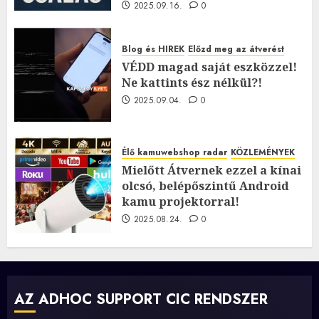
2025.09.16.
0
Blog és HIREK
Előzd meg az átverést
VÉDD magad saját eszközzel!
Ne kattints ész nélkül?!
2025.09.04.
0
Élő kamuwebshop radar
KÖZLEMÉNYEK
Mielőtt Átvernek ezzel a kínai
olcsó, belépőszintű Android
kamu projektorral!
2025.08.24.
0
AZ ADHOC SUPPORT CIC RENDSZER