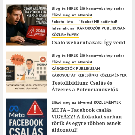
2026.01.27.
0
Blog és HIREK
Élő kamuwebshop radar
Előzd meg az átverést
Fekete lista – “Ezeket NE kattintsd!
International
KÁROKOZÓK PUBLIKUSAN
KÖZLEMÉNYEK
Csaló webáruházak: Így védd
ki a hazai és külföldi kamu
webshopok támadásait!
Blog és HIREK
Élő kamuwebshop radar
Előzd meg az átverést
2025.11.12.
0
KÁROKOZÓK PUBLIKUSAN
KÁROSULTAT KERESÜNK!
KÖZLEMÉNYEK
Testolibidium: Csalás és
Átverés a Potencianövelők
Árnyékában
Előzd meg az átverést
KÖZLEMÉNYEK
2025.11.07.
0
META – Facebook csalás
VIGYÁZZ! A fiókokat sorban
törik és egyre többen esnek
áldozatul!