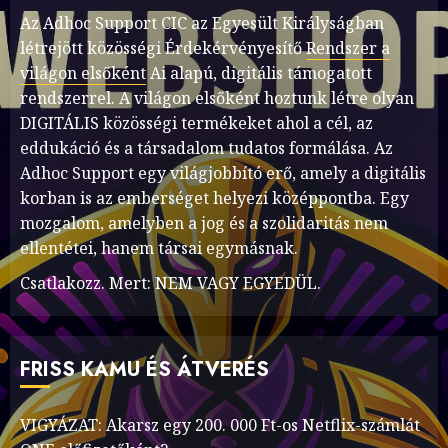
Az Adhoc Support CIC az Egyesült Királyságban
létrejött közösségi Érdekérvényesítő
Rendszer a
világon elsőként
Ai alapú, digitális támogatott
rendszerrel. A világon elsőként hoztunk létre olyan
DIGITÁLIS közösségi termékeket ahol a cél, az
eddukáció és a társadalom tudatos formálása. Az
Adhoc Support egy világjobbító erő, amely a digitális
korban is az emberséget helyezi középpontba. Egy
mozgalom, amelyben a jog és a szolidaritás nem
ellentétei, hanem társai egymásnak.
Csatlakozz. Mert: NEM VAGY EGYEDÜL.
FRISS KAMU ÉS ÁTVERÉS
VIGYÁZAT: Akarsz egy 200. 000 Ft-os Netflix-számlát