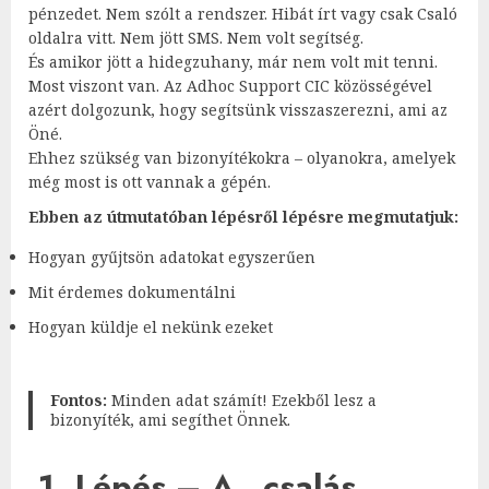
pénzedet. Nem szólt a rendszer. Hibát írt vagy csak Csaló
oldalra vitt. Nem jött SMS. Nem volt segítség.
És amikor jött a hidegzuhany, már nem volt mit tenni.
Most viszont van. Az Adhoc Support CIC közösségével
azért dolgozunk, hogy segítsünk visszaszerezni, ami az
Öné.
Ehhez szükség van bizonyítékokra – olyanokra, amelyek
még most is ott vannak a gépén.
Ebben az útmutatóban lépésről lépésre megmutatjuk:
Hogyan gyűjtsön adatokat egyszerűen
Mit érdemes dokumentálni
Hogyan küldje el nekünk ezeket
Fontos:
Minden adat számít! Ezekből lesz a
bizonyíték, ami segíthet Önnek.
1. Lépés – A „csalás