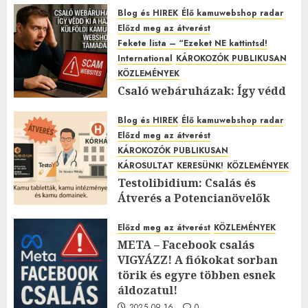
2026.01.27.
0
Blog és HIREK
Élő kamuwebshop radar
Előzd meg az átverést
Fekete lista – “Ezeket NE kattintsd!
International
KÁROKOZÓK PUBLIKUSAN
KÖZLEMÉNYEK
Csaló webáruházak: Így védd
ki a hazai és külföldi kamu
webshopok támadásait!
Blog és HIREK
Élő kamuwebshop radar
Előzd meg az átverést
2025.11.12.
0
KÁROKOZÓK PUBLIKUSAN
KÁROSULTAT KERESÜNK!
KÖZLEMÉNYEK
Testolibidium: Csalás és
Átverés a Potencianövelők
Árnyékában
Előzd meg az átverést
KÖZLEMÉNYEK
2025.11.07.
0
META – Facebook csalás
VIGYÁZZ! A fiókokat sorban
törik és egyre többen esnek
áldozatul!
2025.09.16.
0