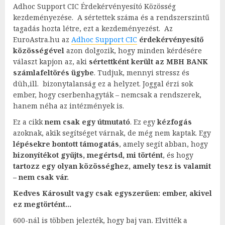
Adhoc Support CIC Érdekérvényesító Közösség
kezdeményezése. A sértettek száma és a rendszerszintű
tagadás hozta létre, ezt a kezdeményezést. Az
EuroAstra.hu az
Adhoc Support CIC
érdekérvényesítő
közösségével
azon dolgozik, hogy minden kérdésére
választ kapjon az, aki
sértettként került az MBH BANK
számlafeltörés ügybe
. Tudjuk, mennyi stressz és
düh,ill. bizonytalanság ez a helyzet. Joggal érzi sok
ember, hogy cserbenhagyták – nemcsak a rendszerek,
hanem néha az intézmények is.
Ez a cikk
nem csak egy útmutató
. Ez egy
kézfogás
azoknak, akik segítséget várnak, de még nem kaptak. Egy
lépésekre bontott támogatás
, amely segít abban, hogy
bizonyítékot gyűjts, megértsd, mi történt
, és hogy
tartozz egy olyan közösséghez, amely tesz is valamit
– nem csak vár.
Kedves Károsult vagy csak egyszerűen: ember, akivel
ez megtörtént…
600-nál is többen jelezték, hogy baj van. Elvitték a