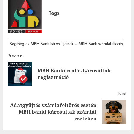
Tags:
Segitség az MBH Bank károsultjainak – MBH Bank számlafeltörés
Post
Previous
navigation
MBH Banki csalás károsultak
Pre
regisztráció
post
Next
Adatgyüjtés számlafeltörés esetén
Next
-MBH banki károsultak számlái
post:
esetében