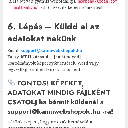
Ha ott van gyanús weboldal (pl.
,
mbhbank-login.com
, stb.) – készíts képernyőmentést!
mbhbank.nu
6. Lépés – Küldd el az
adatokat nekünk
Email:
support@kamuwebshopok.hu
Tárgy:
MBH károsult – [saját neved]
Csatolmányok: képernyőmentések, Word vagy
jegyzetfájl, amiben leírod, mi történt
FONTOS! KÉPEKET,
ADATOKAT MINDIG FÁJLKÉNT
CSATOLJ ha bármit küldenél a
support@kamuwebshopok.hu -ra!
Kérünk szépen, hogy
ne csak bemásold a