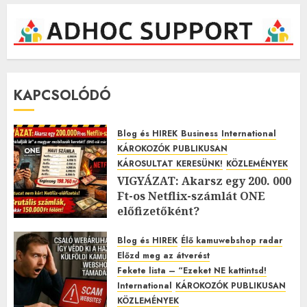
KAPCSOLÓDÓ
Blog és HIREK
Business
International
KÁROKOZÓK PUBLIKUSAN
KÁROSULTAT KERESÜNK!
KÖZLEMÉNYEK
VIGYÁZAT: Akarsz egy 200. 000
Ft-os Netflix-számlát ONE
előfizetőként?
2026.01.27.
0
Blog és HIREK
Élő kamuwebshop radar
Előzd meg az átverést
Fekete lista – “Ezeket NE kattintsd!
International
KÁROKOZÓK PUBLIKUSAN
KÖZLEMÉNYEK