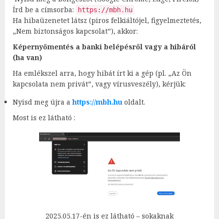
Írd be a címsorba:
https://mbh.hu
Ha hibaüzenetet látsz (piros felkiáltójel, figyelmeztetés,
„Nem biztonságos kapcsolat”), akkor:
Képernyőmentés a banki belépésről vagy a hibáról
(ha van)
Ha emlékszel arra, hogy hibát írt ki a gép (pl. „Az Ön
kapcsolata nem privát”, vagy vírusveszély), kérjük:
Nyisd meg újra a
https://mbh.hu
oldalt.
Most is ez látható :
2025.05.17-én is ez látható – sokaknak