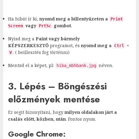
Ha hibát ír ki,
nyomd meg a billentyűzeten a
Print
vagy
gombot
.
Screen
PrtSc
Nyisd meg a
Paint vagy bármely
KÉPSZERKESZTŐ
programot, és
nyomd meg a
+
Ctrl
. ( beillesztés fog történni)
V
Mentsd el a képet, pl:
néven.
hiba_mbhbank.jpg
3. Lépés – Böngészési
előzmények mentése
Ez segít bizonyítani, hogy
milyen oldalakon járt a
csalás előtt, közben, után
. Fontos nyom.
Google Chrome: