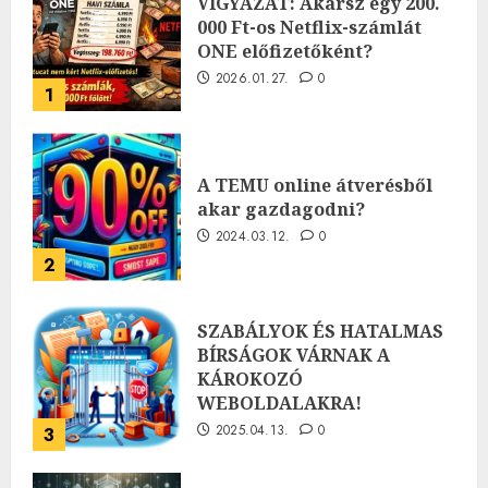
VIGYÁZAT: Akarsz egy 200.
000 Ft-os Netflix-számlát
ONE előfizetőként?
2026.01.27.
0
1
A TEMU online átverésből
akar gazdagodni?
2024.03.12.
0
2
SZABÁLYOK ÉS HATALMAS
BÍRSÁGOK VÁRNAK A
KÁROKOZÓ
WEBOLDALAKRA!
2025.04.13.
0
3