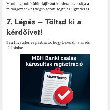
Minden, amit
külön fájlként
küldesz, gyorsítja a
feldolgozást – és végső soron segíti az ügyedet is.
7. Lépés – Töltsd ki a
kérdőívet!
Ez a hivatalos regisztráció, hogy bekerülj a közös
eljárásba: