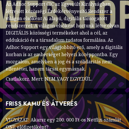
Az Adhoc Support CIC az Egyesült Királyságban
létrejött közösségi Érdekérvényesítő
Rendszer a
világon elsőként
Ai alapú, digitális támogatott
rendszerrel. A világon elsőként hoztunk létre olyan
DIGITÁLIS közösségi termékeket ahol a cél, az
eddukáció és a társadalom tudatos formálása. Az
Adhoc Support egy világjobbító erő, amely a digitális
korban is az emberséget helyezi középpontba. Egy
mozgalom, amelyben a jog és a szolidaritás nem
ellentétei, hanem társai egymásnak.
Csatlakozz. Mert: NEM VAGY EGYEDÜL.
FRISS KAMU ÉS ÁTVERÉS
VIGYÁZAT: Akarsz egy 200. 000 Ft-os Netflix-számlát
ONE előfizetőként?