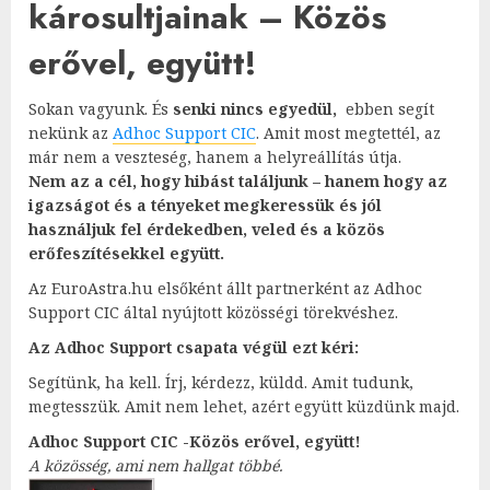
károsultjainak – Közös
erővel, együtt!
Sokan vagyunk. És
senki nincs egyedül,
ebben segít
nekünk az
Adhoc Support CIC
. Amit most megtettél, az
már nem a veszteség, hanem a helyreállítás útja.
Nem az a cél, hogy hibást találjunk – hanem hogy az
igazságot és a tényeket megkeressük és jól
használjuk fel érdekedben, veled és a közös
erőfeszítésekkel együtt.
Az EuroAstra.hu elsőként állt partnerként az Adhoc
Support CIC által nyújtott közösségi törekvéshez.
Az Adhoc Support csapata végül ezt kéri:
Segítünk, ha kell. Írj, kérdezz, küldd. Amit tudunk,
megtesszük. Amit nem lehet, azért együtt küzdünk majd.
Adhoc Support CIC -Közös erővel, együtt!
A közösség, ami nem hallgat többé.