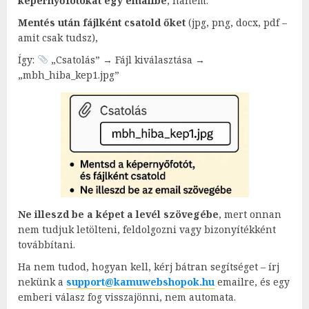
képernyőfotókat egy emailbe
, hanem:
Mentés után fájlként csatold őket
(jpg, png, docx, pdf –
amit csak tudsz),
Így:
„Csatolás” → Fájl kiválasztása →
„mbh_hiba_kep1.jpg”
Ne illeszd be a képet a levél szövegébe
, mert onnan
nem tudjuk letölteni, feldolgozni vagy bizonyítékként
továbbítani.
Ha nem tudod, hogyan kell, kérj bátran segítséget – írj
nekünk a
support@kamuwebshopok.hu
emailre, és egy
emberi válasz fog visszajönni, nem automata.