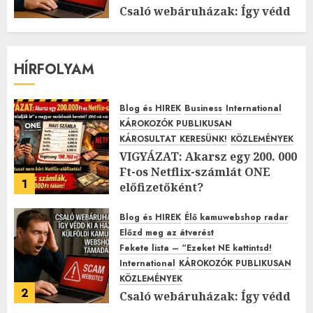
Csaló webáruházak: Így védd
ki a hazai és külföldi kamu
webshopok támadásait!
2025.11.12.
0
HÍRFOLYAM
Blog és HIREK
Business
International
KÁROKOZÓK PUBLIKUSAN
KÁROSULTAT KERESÜNK!
KÖZLEMÉNYEK
VIGYÁZAT: Akarsz egy 200. 000
Ft-os Netflix-számlát ONE
1
előfizetőként?
2026.01.27.
0
Blog és HIREK
Élő kamuwebshop radar
Előzd meg az átverést
Fekete lista – “Ezeket NE kattintsd!
International
KÁROKOZÓK PUBLIKUSAN
KÖZLEMÉNYEK
2
Csaló webáruházak: Így védd
ki a hazai és külföldi kamu