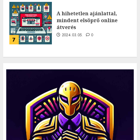
A hihetetlen ajánlattal,
mindent elsöprő online
átverés
2024.03.05.
0
7