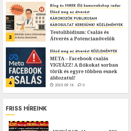
webshopok támadásait!
Blog és HIREK
Élő kamuwebshop radar
Előzd meg az átverést
2025.11.12.
0
KÁROKOZÓK PUBLIKUSAN
KÁROSULTAT KERESÜNK!
KÖZLEMÉNYEK
Testolibidium: Csalás és
3
Átverés a Potencianövelők
Árnyékában
Előzd meg az átverést
KÖZLEMÉNYEK
2025.11.07.
0
META – Facebook csalás
VIGYÁZZ! A fiókokat sorban
törik és egyre többen esnek
áldozatul!
4
2025.09.16.
0
FRISS HÍREINK