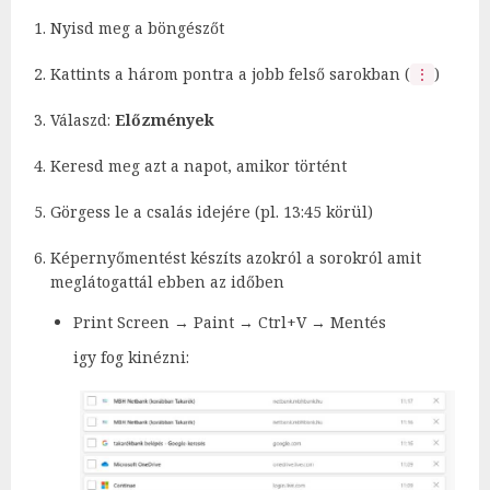
Nyisd meg a böngészőt
Kattints a három pontra a jobb felső sarokban (
)
⋮
Válaszd:
Előzmények
Keresd meg azt a napot, amikor történt
Görgess le a csalás idejére (pl. 13:45 körül)
Képernyőmentést készíts azokról a sorokról amit
meglátogattál ebben az időben
Print Screen → Paint → Ctrl+V → Mentés
igy fog kinézni: