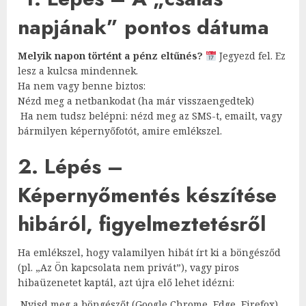
napjának” pontos dátuma
Melyik napon történt a pénz eltűnés?
Jegyezd fel. Ez
lesz a kulcsa mindennek.
Ha nem vagy benne biztos:
Nézd meg a netbankodat (ha már visszaengedtek)
Ha nem tudsz belépni: nézd meg az SMS-t, emailt, vagy
bármilyen képernyőfotót, amire emlékszel.
2. Lépés –
Képernyőmentés készítése
hibáról, figyelmeztetésről
Ha emlékszel, hogy valamilyen hibát írt ki a böngésződ
(pl. „Az Ön kapcsolata nem privát”), vagy piros
hibaüzenetet kaptál, azt újra elő lehet idézni:
Nyisd meg a böngészőt (Google Chrome, Edge, Firefox)