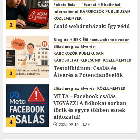
Fekete lista – “Ezeket NE kattintsd!
International
KÁROKOZÓK PUBLIKUSAN
KÖZLEMÉNYEK
2
Csaló webáruházak: Így védd
ki a hazai és külföldi kamu
webshopok támadásait!
Blog és HIREK
Élő kamuwebshop radar
Előzd meg az átverést
2025.11.12.
0
KÁROKOZÓK PUBLIKUSAN
KÁROSULTAT KERESÜNK!
KÖZLEMÉNYEK
Testolibidium: Csalás és
3
Átverés a Potencianövelők
Árnyékában
Előzd meg az átverést
KÖZLEMÉNYEK
2025.11.07.
0
META – Facebook csalás
VIGYÁZZ! A fiókokat sorban
törik és egyre többen esnek
áldozatul!
4
2025.09.16.
0