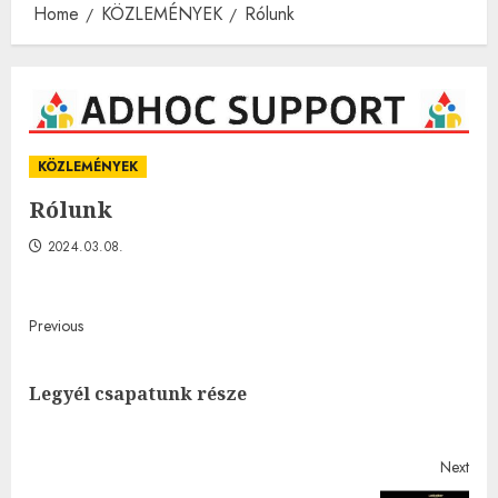
Home
KÖZLEMÉNYEK
Rólunk
KÖZLEMÉNYEK
Rólunk
2024.03.08.
Post
Previous
navigation
Pre
Legyél csapatunk része
post
Next