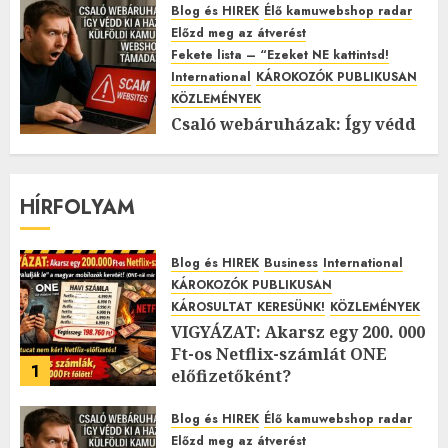
Blog és HIREK
Élő kamuwebshop radar
Előzd meg az átverést
Fekete lista – “Ezeket NE kattintsd!
International
KÁROKOZÓK PUBLIKUSAN
KÖZLEMÉNYEK
Csaló webáruházak: Így védd
ki a hazai és külföldi kamu
webshopok támadásait!
2025.11.12.
0
HÍRFOLYAM
Blog és HIREK
Business
International
KÁROKOZÓK PUBLIKUSAN
KÁROSULTAT KERESÜNK!
KÖZLEMÉNYEK
VIGYÁZAT: Akarsz egy 200. 000
Ft-os Netflix-számlát ONE
1
előfizetőként?
2026.01.27.
0
Blog és HIREK
Élő kamuwebshop radar
Előzd meg az átverést