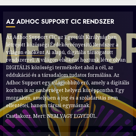
AZ ADHOC SUPPORT CIC RENDSZER
Az Adhoc Support CIC az Egyesült Királyságban
létrejött közösségi Érdekérvényesítő
Rendszer a
világon elsőként
Ai alapú, digitális támogatott
rendszerrel. A világon elsőként hoztunk létre olyan
DIGITÁLIS közösségi termékeket ahol a cél, az
eddukáció és a társadalom tudatos formálása. Az
Adhoc Support egy világjobbító erő, amely a digitális
korban is az emberséget helyezi középpontba. Egy
mozgalom, amelyben a jog és a szolidaritás nem
ellentétei, hanem társai egymásnak.
Csatlakozz. Mert: NEM VAGY EGYEDÜL.