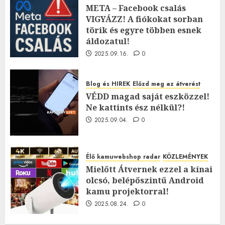
META – Facebook csalás
VIGYÁZZ! A fiókokat sorban
törik és egyre többen esnek
áldozatul!
2025.09.16.
0
Blog és HIREK
Előzd meg az átverést
VÉDD magad saját eszközzel!
Ne kattints ész nélkül?!
2025.09.04.
0
Élő kamuwebshop radar
KÖZLEMÉNYEK
Mielőtt Átvernek ezzel a kínai
olcsó, belépőszintű Android
kamu projektorral!
2025.08.24.
0