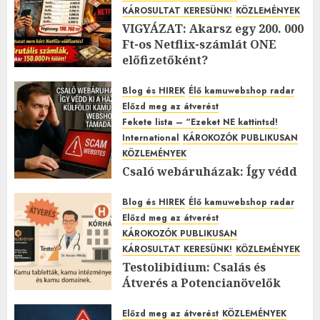
KÁROSULTAT KERESÜNK!
KÖZLEMÉNYEK
VIGYÁZAT: Akarsz egy 200. 000
Ft-os Netflix-számlát ONE
előfizetőként?
2026.01.27.
0
Blog és HIREK
Élő kamuwebshop radar
Előzd meg az átverést
Fekete lista – “Ezeket NE kattintsd!
International
KÁROKOZÓK PUBLIKUSAN
KÖZLEMÉNYEK
Csaló webáruházak: Így védd
ki a hazai és külföldi kamu
webshopok támadásait!
Blog és HIREK
Élő kamuwebshop radar
Előzd meg az átverést
2025.11.12.
0
KÁROKOZÓK PUBLIKUSAN
KÁROSULTAT KERESÜNK!
KÖZLEMÉNYEK
Testolibidium: Csalás és
Átverés a Potencianövelők
Árnyékában
Előzd meg az átverést
KÖZLEMÉNYEK
2025.11.07.
0