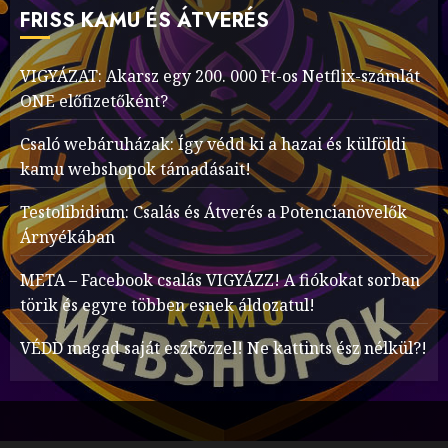
FRISS KAMU ÉS ÁTVERÉS
VIGYÁZAT: Akarsz egy 200. 000 Ft-os Netflix-számlát
ONE előfizetőként?
Csaló webáruházak: Így védd ki a hazai és külföldi
kamu webshopok támadásait!
Testolibidium: Csalás és Átverés a Potencianövelők
Árnyékában
META – Facebook csalás VIGYÁZZ! A fiókokat sorban
törik és egyre többen esnek áldozatul!
VÉDD magad saját eszközzel! Ne kattints ész nélkül?!