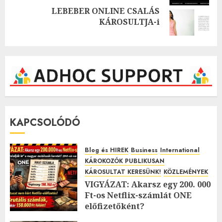
LEBEBER ONLINE CSALÁS
Next
KÁROSULTJA-i
post:
KAPCSOLÓDÓ
Blog és HIREK
Business
International
KÁROKOZÓK PUBLIKUSAN
KÁROSULTAT KERESÜNK!
KÖZLEMÉNYEK
VIGYÁZAT: Akarsz egy 200. 000
Ft-os Netflix-számlát ONE
előfizetőként?
2026.01.27.
0